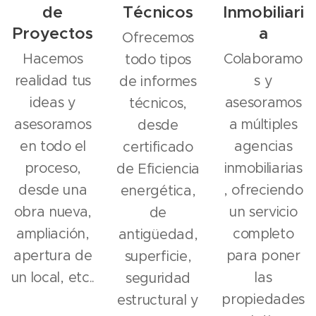
de
Técnicos
Inmobiliari
Proyectos
a
Ofrecemos
Hacemos
Colaboramo
todo tipos
realidad tus
s y
de informes
ideas y
asesoramos
técnicos,
asesoramos
a múltiples
desde
en todo el
agencias
certificado
proceso,
inmobiliarias
de Eficiencia
desde una
, ofreciendo
energética,
obra nueva,
un servicio
de
ampliación,
completo
antigüedad,
apertura de
para poner
superficie,
un local, etc..
las
seguridad
propiedades
estructural y