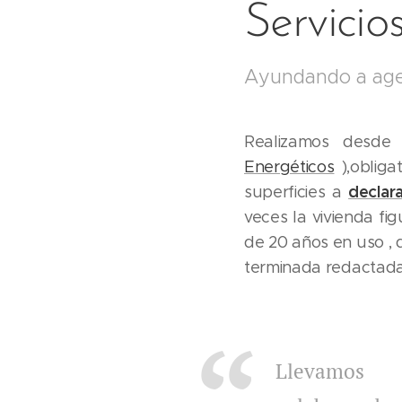
Servicio
Ayundando a age
Realizamos desde
Energéticos
),obliga
declar
superficies a
veces la vivienda fi
de 20 años en uso , 
terminada redactada
Llevam